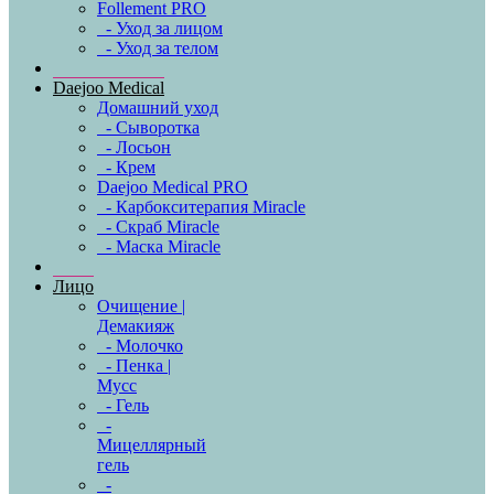
Follement PRO
- Уход за лицом
- Уход за телом
Daejoo Medical
Домашний уход
- Сыворотка
- Лосьон
- Крем
Daejoo Medical PRO
- Карбокситерапия Miracle
- Скраб Miracle
- Маска Miracle
Лицо
Очищение |
Демакияж
- Молочко
- Пенка |
Мусс
- Гель
-
Мицеллярный
гель
-