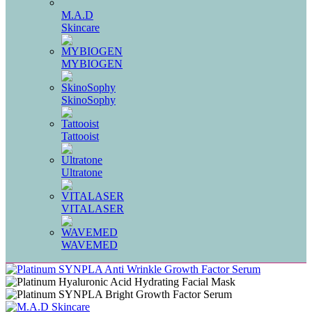
M.A.D
Skincare
MYBIOGEN
SkinoSophy
Tattooist
Ultratone
VITALASER
WAVEMED