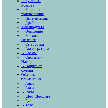
- Купероз /
Розацеа
- Морщины и
тонкие линии
- Пигментация
- Дряблость
Тип продукта
- Очищение
- Маски /
Пилинги
- Сыворотки
- Акселераторы
- Кремы
- Системы /
Наборы
- Защита от
солнца
Область
применения
- Лицо
- Глаза
- Губы
- Шея / Декольте
- Руки
- Тело