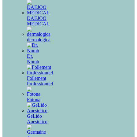
DAEJOO
MEDICAL
dermalogica
Dr.
Numb
Follement
Professionnel
Fotona
GeLido
Anestetico