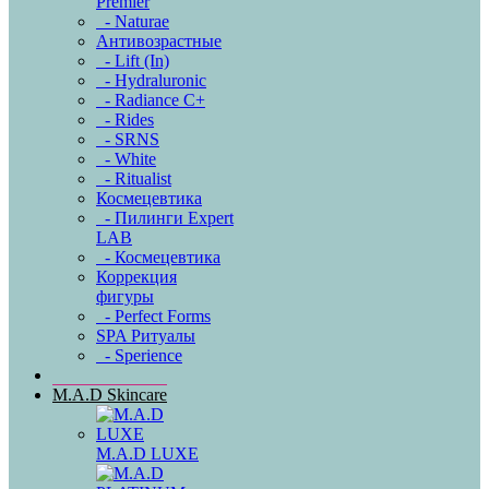
Premier
- Naturae
Антивозрастные
- Lift (In)
- Hydraluronic
- Radiance C+
- Rides
- SRNS
- White
- Ritualist
Космецевтика
- Пилинги Expert
LAB
- Космецевтика
Коррекция
фигуры
- Perfect Forms
SPA Ритуалы
- Sperience
M.A.D Skincare
M.A.D LUXE