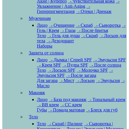
Акне | Купероз
- Чувствительная кожа
-
Увлажнение | Anti-Aging
-
Гиперпигментация
- Отеки | Дренаж
Мужчинам
Лицо
- Очищение
- Скраб
- Сыворотка
-
Гель | Крем
- Глаза
- После бритья
Тело
- Гель для душа
- Скраб
- Лосьон для
тела
- Дезодорант
Наборы
Защита от солнца
Лицо
- Дымка | Спрей SPF
- Эмульсия SPF
- Крем SPF
- Пудра SPF
- После солнца
Тело
- Лосьон SPF
- Молочко SPF
-
Эмульсия SPF
- После загара
Для загара
- Мист
- Лосьон
- Эмульсия
-
Масло
Макияж
Лицо
- База под макияж
- Тональный крем
- BB крем
- CC крем
Губы
- Помада матовая
- Блеск для губ
Тело
Тело
- Скраб | Пилинг
- Сыворотка |
Концентрат
- Лосьон | Эмульсия | Молочко