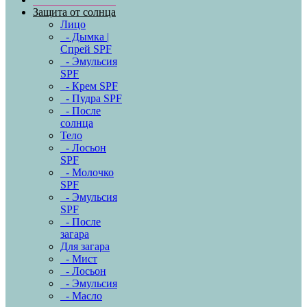
Защита от солнца
Лицо
- Дымка |
Спрей SPF
- Эмульсия
SPF
- Крем SPF
- Пудра SPF
- После
солнца
Тело
- Лосьон
SPF
- Молочко
SPF
- Эмульсия
SPF
- После
загара
Для загара
- Мист
- Лосьон
- Эмульсия
- Масло