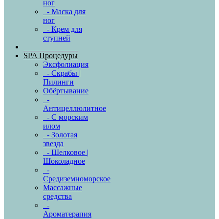
ног
- Маска для
ног
- Крем для
ступней
SPA Процедуры
Эксфолиация
- Скрабы |
Пилинги
Обёртывание
-
Антицеллюлитное
- С морским
илом
- Золотая
звезда
- Шелковое |
Шоколадное
-
Средиземноморское
Массажные
средства
-
Ароматерапия