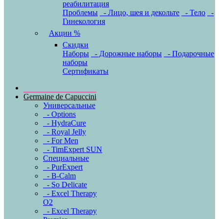
реабилитация
Проблемы
- Лицо, шея и декольте
- Тело
-
Гинекология
Акции %
Скидки
Наборы
- Дорожные наборы
- Подарочные
наборы
Сертификаты
Germaine de Capuccini
Универсальные
- Options
- HydraCure
- Royal Jelly
- For Men
- TimExpert SUN
Специальные
- PurExpert
- B-Calm
- So Delicate
- Excel Therapy
O2
- Excel Therapy