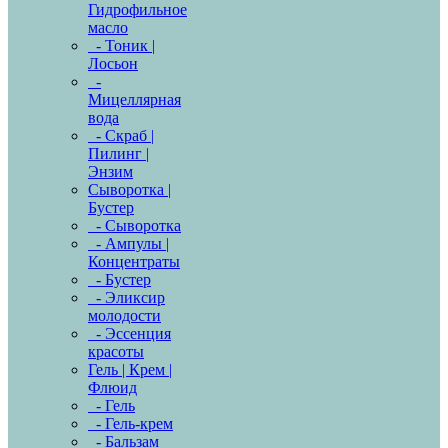
Гидрофильное
масло
- Тоник |
Лосьон
-
Мицеллярная
вода
- Скраб |
Пилинг |
Энзим
Сыворотка |
Бустер
- Сыворотка
- Ампулы |
Концентраты
- Бустер
- Эликсир
молодости
- Эссенция
красоты
Гель | Крем |
Флюид
- Гель
- Гель-крем
- Бальзам