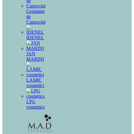
Germaine
de
Capuccini
IDENEL
JAN
MARINI
LAMIC
cosmetici
LPG
cosmetics