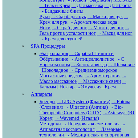
- Гель и Крем
- Для массажа
- Для бюста
- Бандажные бинты
Руки
- Скраб для рук
- Маска для рук
-
Крем для рук
- Ароматическая вода
Ноги
- Скраб для ног
- Масло для ног
-
Гель против усталости ног
- Маска для ног
- Крем для ступней
SPA Процедуры
Эксфолиация
- Скрабы | Пилинги
Обёртывание
- Антицеллюлитное
- С
морским илом
- Золотая звезда
- Шелковое
| Шоколадное
- Средиземноморское
Массажные средства
- Ароматерапия
-
Масло массажное
- Массажные свечи
-
Бальзам | Нектар
- Эмульсия | Крем
Аппараты
Бренды
- LPG System (Франция)
- Fotona
(Словения)
- Ultratone (Англия)
- Bio-
Therapeutic Computers (США)
- Asterasys (Ю.
Корея)
- Wavemed (Италия)
Методики
- Передовая косметология
-
Аппаратная косметология
- Лазерные
технологии
- Медицинская и спортивная