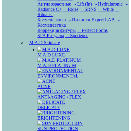
Антивозрастные
- Lift (In)
- Hydraluronic
-
Radiance C+
- Rides
- SRNS
- White
-
Ritualist
Космецевтика
- Пилинги Expert LAB
-
Космецевтика
Коррекция фигуры
- Perfect Forms
SPA Ритуалы
- Sperience
M.A.D Skincare
M.A.D LUXE
M.A.D PLATINUM
ENVIRONMENTAL
ACNE
ANTI-AGING / FLEX
DELICATE
BRIGHTENING
SUN PROTECTION