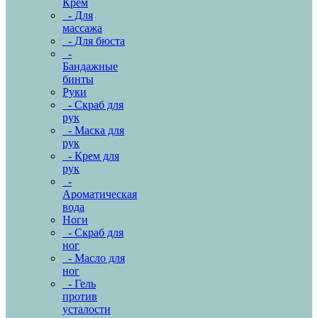
Крем
- Для
массажа
- Для бюста
-
Бандажные
бинты
Руки
- Скраб для
рук
- Маска для
рук
- Крем для
рук
-
Ароматическая
вода
Ноги
- Скраб для
ног
- Масло для
ног
- Гель
против
усталости