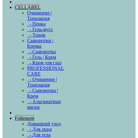
CELLABEL
Очищение |
Тонизация
- Пенка
- Гель-мусс
- Тоник
Сыворотки |
Кремы
- Сыворотка
- Гель | Крем
- Крем для глаз
PROFESSIONAL
CARE
- Очищение |
Тонизация
- Сыворотка |
Крем
- Альгинатные
маски
Follement
Домашний уход
- Для лица
- Для тела