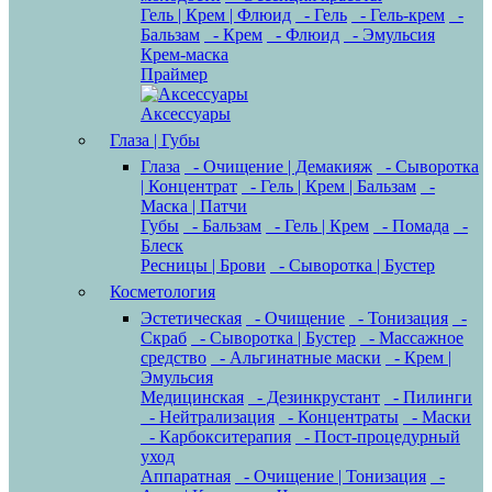
Гель | Крем | Флюид
- Гель
- Гель-крем
-
Бальзам
- Крем
- Флюид
- Эмульсия
Крем-маска
Праймер
Аксессуары
Глаза | Губы
Глаза
- Очищение | Демакияж
- Сыворотка
| Концентрат
- Гель | Крем | Бальзам
-
Маска | Патчи
Губы
- Бальзам
- Гель | Крем
- Помада
-
Блеск
Ресницы | Брови
- Сыворотка | Бустер
Косметология
Эстетическая
- Очищение
- Тонизация
-
Скраб
- Сыворотка | Бустер
- Массажное
средство
- Альгинатные маски
- Крем |
Эмульсия
Медицинская
- Дезинкрустант
- Пилинги
- Нейтрализация
- Концентраты
- Маски
- Карбокситерапия
- Пост-процедурный
уход
Аппаратная
- Очищение | Тонизация
-