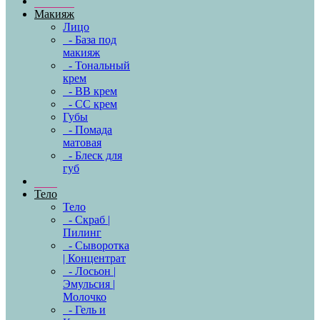
Макияж
Лицо
- База под
макияж
- Тональный
крем
- BB крем
- CC крем
Губы
- Помада
матовая
- Блеск для
губ
Тело
Тело
- Скраб |
Пилинг
- Сыворотка
| Концентрат
- Лосьон |
Эмульсия |
Молочко
- Гель и