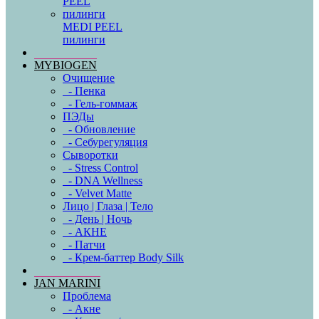
MEDI PEEL
пилинги
MYBIOGEN
Очищение
- Пенка
- Гель-гоммаж
ПЭДы
- Обновление
- Себурегуляция
Сыворотки
- Stress Control
- DNA Wellness
- Velvet Matte
Лицо | Глаза | Тело
- День | Ночь
- АКНЕ
- Патчи
- Крем-баттер Body Silk
JAN MARINI
Проблема
- Акне