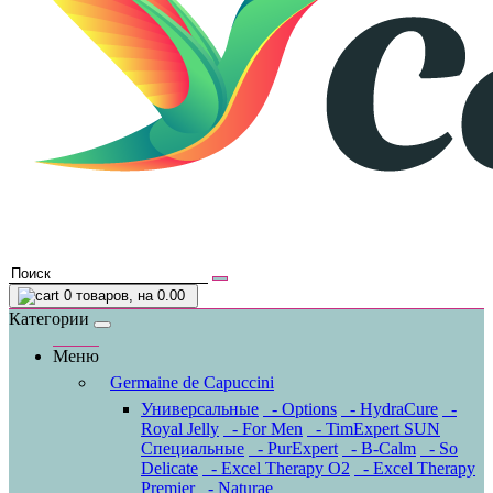
0
товаров, на 0.00
Категории
Меню
Germaine de Capuccini
Универсальные
- Options
- HydraCure
-
Royal Jelly
- For Men
- TimExpert SUN
Специальные
- PurExpert
- B-Calm
- So
Delicate
- Excel Therapy O2
- Excel Therapy
Premier
- Naturae