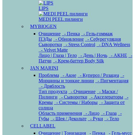
LIPS
MEDI PEEL пилинги
MYBIOGEN
Очищение
- Пенка
- Гель-гоммаж
ПЭДы
- Обновление
- Себурегуляция
Сыворотки
- Stress Control
- DNA Wellness
- Velvet Matte
Лицо | Глаза | Тело
- День | Ночь
- АКНЕ
-
Патчи
- Крем-баттер Body Silk
JAN MARINI
Проблема
- Акне
- Купероз / Розацеа
-
Морщины и тонкие линии
- Пигментация
- Дряблость
Тип продукта
- Очищение
- Маски /
Пилинги
- Сыворотки
- Акселераторы
-
Кремы
- Системы / Наборы
- Защита от
солнца
Область применения
- Лицо
- Глаза
-
Губы
- Шея / Декольте
- Руки
- Тело
CELLABEL
Очищение | Тонизация
- Пенка
- Гель-мусс