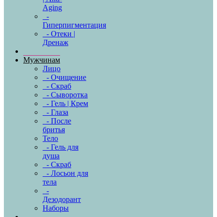
Aging
-
Гиперпигментация
- Отеки |
Дренаж
Мужчинам
Лицо
- Очищение
- Скраб
- Сыворотка
- Гель | Крем
- Глаза
- После
бритья
Тело
- Гель для
душа
- Скраб
- Лосьон для
тела
-
Дезодорант
Наборы