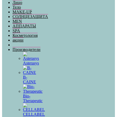
Лицо
Тело
MAKE-UP
СОЛНЦЕЗАЩИТА
MEN
АППАРАТЫ
SPA
Косметология
акции
Производители
Asterasys
B-
CAINE
Bio-
Therapeutic
CELLABEL