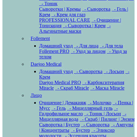
- Тоник
Сыворотки | Кремы
- Сыворотка
- Гель |
Крем
- Крем для глаз
PROFESSIONAL CARE
- Очищение |
Тонизация
- Сыворотка | Крем
-
Альгинатные маски
Follement
Домашний уход
- Для лица
- Для тела
Follement PRO
- Уход за лицом
- Уход за
телом
Daejoo Medical
Домашний уход
- Сыворотка
- Лосьон
-
Крем
Daejoo Medical PRO
- Карбокситерапия
Miracle
- Скраб Miracle
- Маска Miracle
Лицо
Очищение | Демакияж
- Молочко
- Пенка |
Мусс
- Гель
- Мицеллярный гель
-
Гидрофильное масло
- Тоник | Лосьон
-
Мицеллярная вода
- Скраб | Пилинг | Энзим
Сыворотка | Бустер
- Сыворотка
- Ампулы
| Концентраты
- Бустер
- Эликсир
молодости
- Эссенция красоты