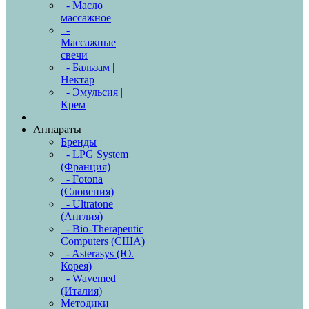
- Масло
массажное
-
Массажные
свечи
- Бальзам |
Нектар
- Эмульсия |
Крем
Аппараты
Бренды
- LPG System
(Франция)
- Fotona
(Словения)
- Ultratone
(Англия)
- Bio-Therapeutic
Computers (США)
- Asterasys (Ю.
Корея)
- Wavemed
(Италия)
Методики