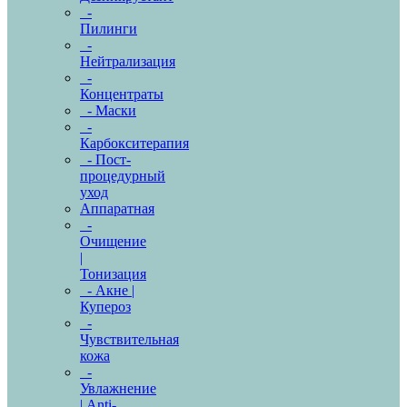
-
Пилинги
-
Нейтрализация
-
Концентраты
- Маски
-
Карбокситерапия
- Пост-
процедурный
уход
Аппаратная
-
Очищение
|
Тонизация
- Акне |
Купероз
-
Чувствительная
кожа
-
Увлажнение
| Anti-